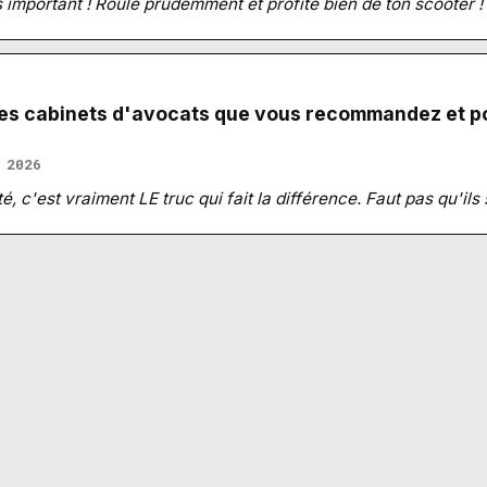
s important ! Roule prudemment et profite bien de ton scooter !
les cabinets d'avocats que vous recommandez et po
 2026
té, c'est vraiment LE truc qui fait la différence. Faut pas qu'ils