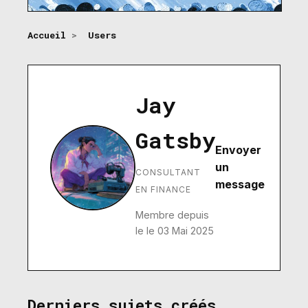
Accueil
>
Users
Jay
Gatsby
Envoyer
un
CONSULTANT
message
EN FINANCE
Membre depuis
le le 03 Mai 2025
Derniers sujets créés