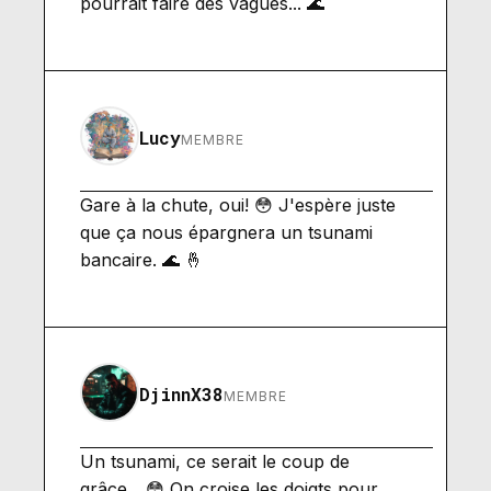
pourrait faire des vagues... 🌊
Lucy
MEMBRE
Gare à la chute, oui! 😳 J'espère juste
que ça nous épargnera un tsunami
bancaire. 🌊 🤞
DjinnX38
MEMBRE
Un tsunami, ce serait le coup de
grâce... 😳 On croise les doigts pour